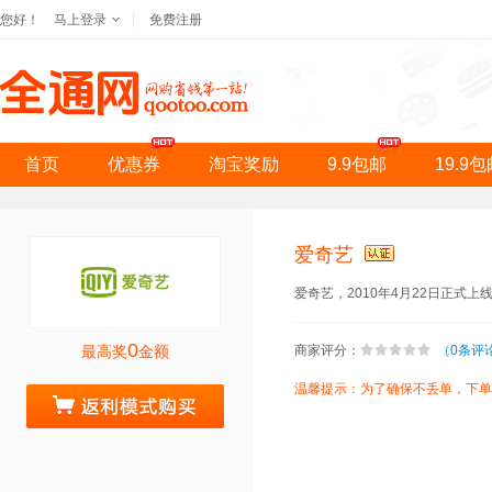
您好！
马上登录
免费注册
首页
优惠券
淘宝奖励
9.9包邮
19.9
爱奇艺
爱奇艺，2010年4月22日正式
0
最高奖
金额
商家评分：
（0条评
温馨提示：为了确保不丢单，下单前
去购物拿奖励